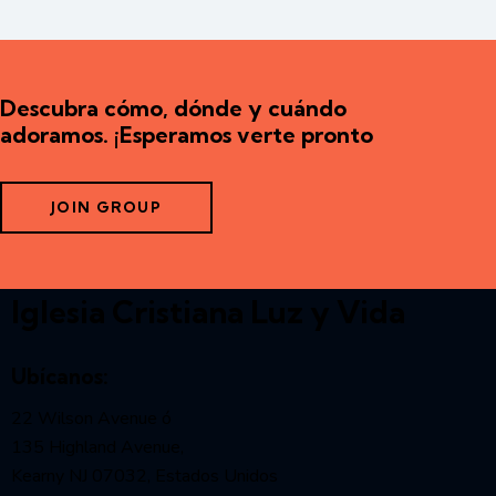
Descubra cómo, dónde y cuándo
adoramos. ¡Esperamos verte pronto
JOIN GROUP
Iglesia Cristiana Luz y Vida
Ubícanos:
22 Wilson Avenue ó
135 Highland Avenue,
Kearny NJ 07032, Estados Unidos